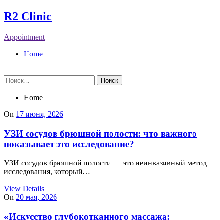
Skip
R2 Clinic
to
content
Appointment
Home
Найти:
Home
On
17 июня, 2026
УЗИ сосудов брюшной полости: что важного
показывает это исследование?
УЗИ сосудов брюшной полости — это неинвазивный метод
исследования, который…
View Details
On
20 мая, 2026
«Искусство глубокотканного массажа: